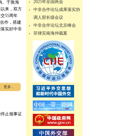
2025年全国两会
纳。于敦海
晤以来，双方
中非合作论坛成果落实协
交55周年
调人部长级会议
强合作，搭建
中非合作论坛北京峰会
同落实好中非
菲律宾南海仲裁案
更多...
间停止领事证