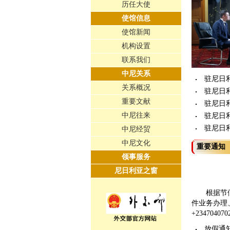
历任大使
使馆信息
使馆新闻
机构设置
联系我们
中尼关系
驻尼日
关系概况
驻尼日
重要文献
驻尼日
中尼往来
驻尼日
驻尼日
中尼经贸
中尼文化
重要通知
领事服务
尼日利亚之窗
根据节
件业务办理
+234704070
放假通