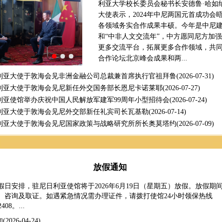
利亚大学校长委员会秘书长安德鲁·哈如
大使表示，2024年中尼两国元首成功会
各领域务实合作成果丰硕。今年是中尼建
和“中非人文交流年”，中方愿同尼方加
更多交流平台，拓展更多合作领域，共
合作论坛北京峰会成果和两...
利亚大使于敦海会见非洲金融公司总裁兼首席执行官祖拜鲁
(2026-07-31)
利亚大使于敦海会见尼新任外交国务部长恩尼卡诺莱耶
(2026-07-27)
利亚使馆举办庆祝中国人民解放军建军99周年小型招待会
(2026-07-24)
利亚大使于敦海会见尼外交部新任礼宾司长瓦基勒
(2026-07-14)
利亚大使于敦海会见尼国家政策与战略研究所所长奥莫塔约
(2026-07-09)
放假通知
假日安排，驻尼日利亚使馆将于2026年6月19日（星期五）放假。放假期
、咨询及取证。如遇紧急情况需办理证件，请拨打使馆24小时领保热线
2408。...
知
(2026-04-24)