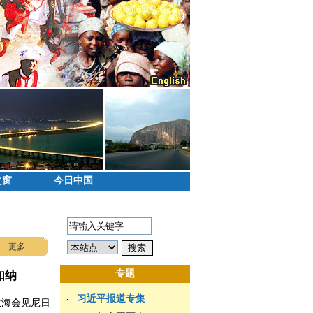
之窗
今日中国
更多...
专题
如纳
习近平报道专集
敦海会见尼日