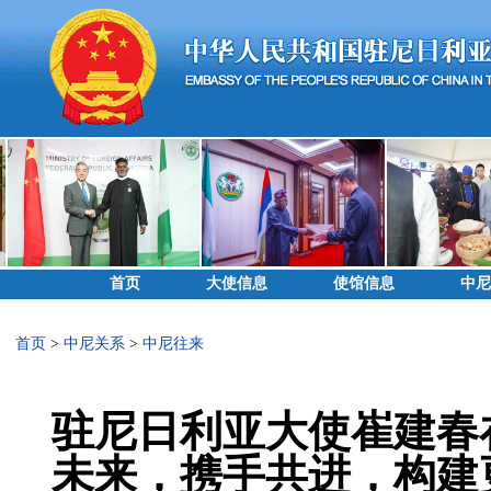
首页
大使信息
使馆信息
中尼
首页
>
中尼关系
>
中尼往来
驻尼日利亚大使崔建春
未来，携手共进，构建