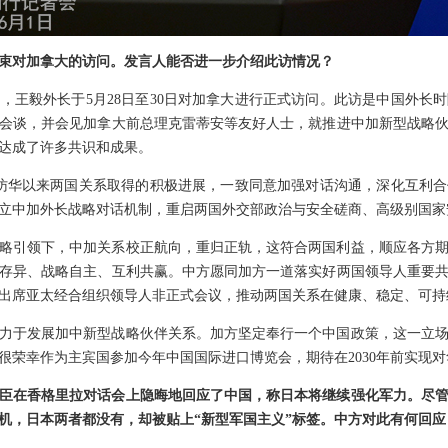
束对加拿大的访问。发言人能否进一步介绍此访情况？
，王毅外长于5月28日至30日对加拿大进行正式访问。此访是中国外长时
会谈，并会见加拿大前总理克雷蒂安等友好人士，就推进中加新型战略
达成了许多共识和成果。
访华以来两国关系取得的积极进展，一致同意加强对话沟通，深化互利
立中加外长战略对话机制，重启两国外交部政治与安全磋商、高级别国家
略引领下，中加关系校正航向，重归正轨，这符合两国利益，顺应各方
存异、战略自主、互利共赢。中方愿同加方一道落实好两国领导人重要
出席亚太经合组织领导人非正式会议，推动两国关系在健康、稳定、可持
力于发展加中新型战略伙伴关系。加方坚定奉行一个中国政策，这一立
很荣幸作为主宾国参加今年中国国际进口博览会，期待在2030年前实现对
臣在香格里拉对话会上隐晦地回应了中国，称日本将继续强化军力。尽
机，日本两者都没有，却被贴上“新型军国主义”标签。中方对此有何回应