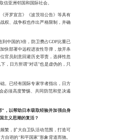
取信亚洲邻国和国际社会。
，《开罗宣言》《波茨坦公告》等具有
交战权、战争权也作出严格限制，并确
到中国的3倍，防卫费占GDP比重已
，加快部署中远程进攻性导弹，放开杀
这位官员刻意回避历史罪责，选择性忽
下，日方所谓“对话”也是虚伪的，只
基础。已经有国际专家学者指出，日方
会必须高度警惕、共同防范和坚决遏
部”，以帮助日本吸取经验并加强自身
国主义思潮的复活？
动频繁，扩大自卫队活动范围，打造可
方自诩的“和平国家”形象背道而驰。