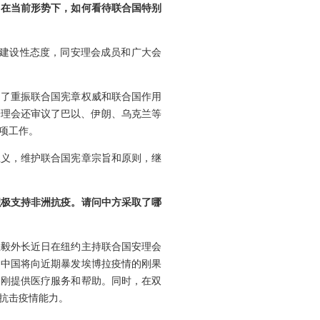
？在当前形势下，如何看待联合国特别
、建设性态度，同安理会成员和广大会
出了重振联合国宪章权威和联合国作用
安理会还审议了巴以、伊朗、乌克兰等
项工作。
主义，维护联合国宪章宗旨和原则，继
积极支持非洲抗疫。请问中方采取了哪
王毅外长近日在纽约主持联合国安理会
，中国将向近期暴发埃博拉疫情的刚果
赴刚提供医疗服务和帮助。同时，在双
抗击疫情能力。