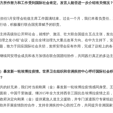
方所作努力和工作受到国际社会肯定。发言人能否进一步介绍有关情况
担任5月安理会轮值主席工作圆满结束。过去一个月，我们本着负责任
行动，积极履行联合国宪章赋予的职责。
主持高级别公开辩论会，就维护、激活、壮大联合国提出五点主张，发
治理之友小组”会议，提出全球治理九大重点改革方向。在中方主持下，
题，致力于回应国际社会关切，发挥安理会应有作用，完成了议程上的各
继续同安理会成员和各方加强在联合国团结协作，共同践行真正的多边
）暴发新一轮埃博拉疫情。世界卫生组织和非洲疾控中心呼吁国际社会
？
共的好兄弟，我们对当前刚果（金）暴发新一轮埃博拉疫情感同身受。
面前，中国千里驰援。继2015年全力支持西非三国抗击埃博拉疫情之后
政府决定向刚果（金）提供紧急人道主义援助，并专门派遣医疗专家组
助并开展疫情防控合作，支持非洲疾控中心防控工作，共同提升非洲国家