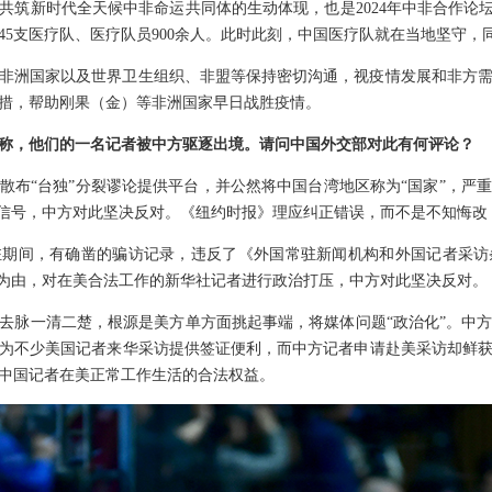
共筑新时代全天候中非命运共同体的生动体现，也是2024年中非合作论坛
45支医疗队、医疗队员900余人。此时此刻，中国医疗队就在当地坚守
非洲国家以及世界卫生组织、非盟等保持密切沟通，视疫情发展和非方
措，帮助刚果（金）等非洲国家早日战胜疫情。
称，他们的一名记者被中方驱逐出境。请问中国外交部对此有何评论？
散布“台独”分裂谬论提供平台，并公然将中国台湾地区称为“国家”，严
误信号，中方对此坚决反对。《纽约时报》理应纠正错误，而不是不知悔改
驻期间，有确凿的骗访记录，违反了《外国常驻新闻机构和外国记者采访
”为由，对在美合法工作的新华社记者进行政治打压，中方对此坚决反对。
去脉一清二楚，根源是美方单方面挑起事端，将媒体问题“政治化”。中
为不少美国记者来华采访提供签证便利，而中方记者申请赴美采访却鲜
中国记者在美正常工作生活的合法权益。