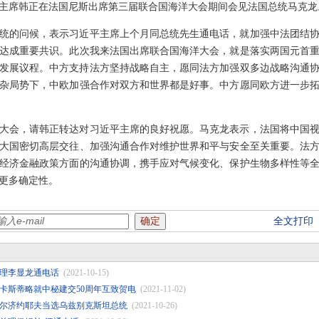
家副主席韩正在法国尼斯出席第三届联合国海洋大会期间会见法国总统马克龙
统的问候，表示习近平主席上个月同总统先生通电话，就加强中法团结
达成重要共识。此次我来法国出席联合国海洋大会，就是落实两国元首
持续发展议程。中方支持法方坚持战略自主，愿同法方加强双多边战略沟通
复杂局势下，中欧加强合作对双方和世界都是好事。中方愿同欧方进一步
大会，请韩正转达对习近平主席的良好祝愿。马克龙表示，法国将中国
大国密切高层交往、加强沟通合作对维护世界和平与安全至关重要。法
经济金融政策方面的沟通协调，携手应对气候变化、保护生物多样性等
更多确定性。
全文打印
理李显龙通电话
(2021-10-15)
卡斯蒂略就中秘建交50周年互致贺电
(2021-11-02)
尔济约耶夫当选乌兹别克斯坦总统
(2021-10-26)