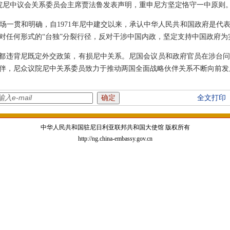
众议院尼中议会关系委员会主席贾法鲁发表声明，重申尼方坚定恪守一中原则
场一贯和明确，自1971年尼中建交以来，承认中华人民共和国政府是代
对任何形式的“台独”分裂行径，反对干涉中国内政，坚定支持中国政府为
为都违背尼既定外交政策，有损尼中关系。尼国会议员和政府官员在涉台
伴，尼众议院尼中关系委员致力于推动两国全面战略伙伴关系不断向前发
全文打印
中华人民共和国驻尼日利亚联邦共和国大使馆 版权所有
http://ng.china-embassy.gov.cn