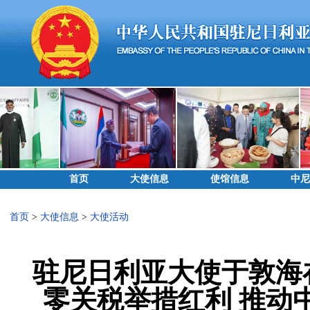
首页
大使信息
使馆信息
中尼
首页
>
大使信息
>
大使活动
驻尼日利亚大使于敦海
零关税举措红利 推动