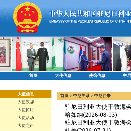
首页
大使信息
使馆信息
中尼
大使信息
首页
>
中尼关系
>
中尼往来
大使致辞
驻尼日利亚大使于敦海会
大使简历
哈如纳
(2026-08-03)
大使活动
驻尼日利亚大使于敦海
大使之声
拜鲁
(2026-07-31)