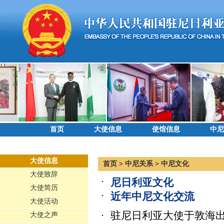
首页
大使信息
使馆信息
中尼
大使信息
首页
>
中尼关系
>
中尼文化
大使致辞
尼日利亚文化
大使简历
近年中尼文化交流
大使活动
驻尼日利亚大使于敦海
大使之声