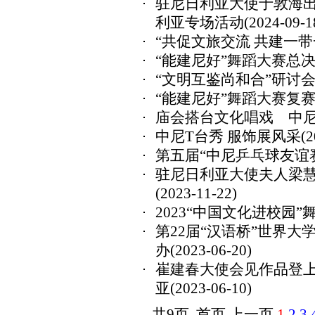
驻尼日利亚大使于敦海出
利亚专场活动
(2024-09-1
“共促文旅交流 共建一
“能建尼好”舞蹈大赛总
“文明互鉴尚和合”研讨
“能建尼好”舞蹈大赛复
庙会搭台文化唱戏 中
中尼T台秀 服饰展风采
(2
第五届“中尼乒乓球友谊
驻尼日利亚大使夫人梁慧
(2023-11-22)
2023“中国文化进校园
第22届“汉语桥”世界
办
(2023-06-20)
崔建春大使会见作品登
亚
(2023-06-10)
共9页 首页 上一页
1
2
3