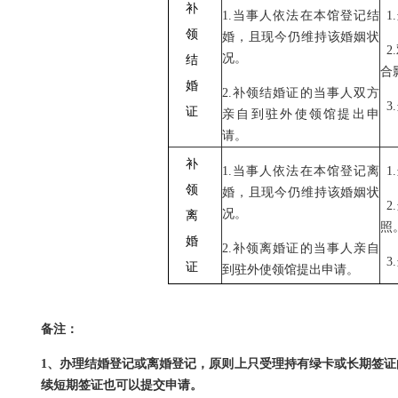
补
1.
当事人依法在本馆登记结
1.
领
婚，且现今仍维持该婚姻状
2.
况。
结
合
婚
2.
补领结婚证的当事人双方
3
.
证
亲自到驻外使领馆提出申
请。
补
1.
当事人依法在本馆登记离
1.
领
婚，且现今仍维持该婚姻状
2.
况。
离
照
婚
2.
补领离婚证的当事人亲自
3.
证
到驻外使领馆提出申请。
备注：
1、办理结婚登记或离婚登记，原则上只受理持有绿卡或长期签证
续短期签证也可以提交申请。