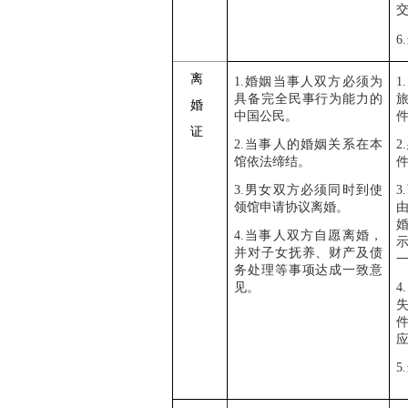
6.
离
1.
婚姻当事人双方必须为
1.
具备完全民事行为能力的
婚
中国公民。
证
2.
当事人的婚姻关系在本
2.
馆依法缔结。
3.男
女双方必须同时到使
3
.
领馆
申请协议离婚。
4.当事人双方自愿离婚，
并对子女抚养、财产及债
务处理等事项达成一致意
见。
4.
5.